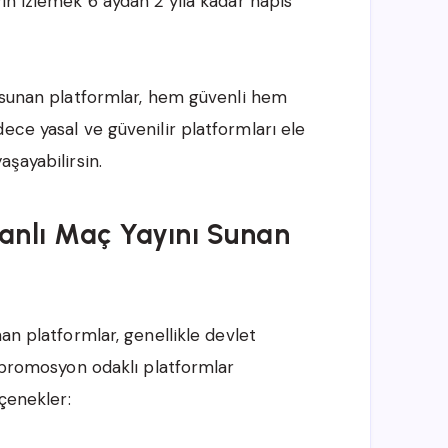
ın izlemek 6 aydan 2 yıla kadar hapis
ı sunan platformlar, hem güvenli hem
ece yasal ve güvenilir platformları ele
şayabilirsin.
Canlı Maç Yayını Sunan
an platformlar, genellikle devlet
a promosyon odaklı platformlar
eçenekler: