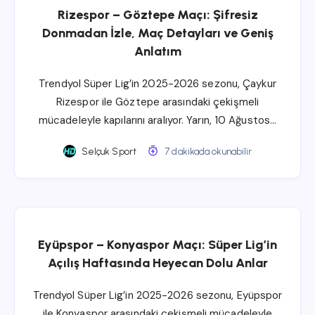
Rizespor – Göztepe Maçı: Şifresiz
Donmadan İzle, Maç Detayları ve Geniş
Anlatım
Trendyol Süper Lig’in 2025-2026 sezonu, Çaykur
Rizespor ile Göztepe arasındaki çekişmeli
mücadeleyle kapılarını aralıyor. Yarın, 10 Ağustos…
Selçuk Sport
7 dakikada okunabilir
Eyüpspor – Konyaspor Maçı: Süper Lig’in
Açılış Haftasında Heyecan Dolu Anlar
Trendyol Süper Lig’in 2025-2026 sezonu, Eyüpspor
ile Konyaspor arasındaki çekişmeli mücadeleyle