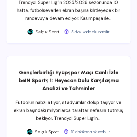
Trendyol Süper Lig’in 2025/2026 sezonunda 10.
hafta, futbolseverleri ekran başına kilitleyecek bir
randevuyla devam ediyor: Kasımpaşa ile…
Selçuk Sport
5 dakikada okunabilir
Gençlerbirliği Eyüpspor Maçı Canlı İzle
beIN Sports 1: Heyecan Dolu Karşılaşma
Analizi ve Tahminler
Futbolun nabzı atıyor, stadyumlar dolup taşıyor ve
ekran başındaki milyonlarca taraftar nefesini tutmuş
bekliyor. Trendyol Süper Lig’in…
Selçuk Sport
10 dakikada okunabilir