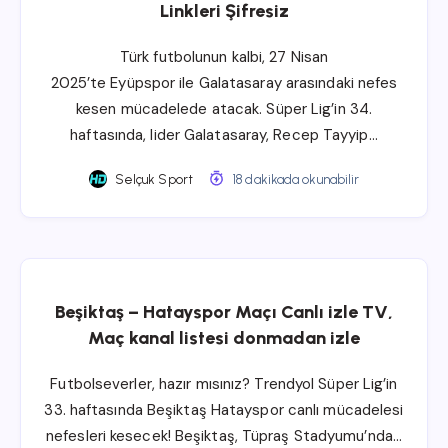
Linkleri Şifresiz
Türk futbolunun kalbi, 27 Nisan
2025’te Eyüpspor ile Galatasaray arasındaki nefes
kesen mücadelede atacak. Süper Lig’in 34.
haftasında, lider Galatasaray, Recep Tayyip…
Selçuk Sport
18 dakikada okunabilir
Beşiktaş – Hatayspor Maçı Canlı izle TV,
Maç kanal listesi donmadan izle
Futbolseverler, hazır mısınız? Trendyol Süper Lig’in
33. haftasında Beşiktaş Hatayspor canlı mücadelesi
nefesleri kesecek! Beşiktaş, Tüpraş Stadyumu’nda…