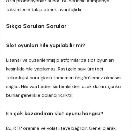
özel promosyonlar sunar, bu nedenle kampanya
takvimlerini takip etmek avantajlıdır.
Sıkça Sorulan Sorular
Slot oyunları hile yapılabilir mi?
Lisanslı ve düzenlenmiş platformlarda slot oyunları
kesinlikle hile yapılamaz. Rastgele sayı üreteci
teknolojisi, sonuçların tamamen öngörülemez olmasını
sağlar. Hile vaat eden sistemlerden uzak durun, çünkü
bunlar genellikle dolandırıcılıktır.
En çok kazandıran slot oyunu hangisi?
Bu, RTP oranına ve volatiliteye bağlıdır. Genel olarak,