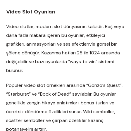
Video Slot Oyunları
Video slotlar, modern slot dünyasının kalbidir. Beş veya
daha fazla makara içeren bu oyunlar, etkileyici
grafikleri, animasyonları ve ses efektleriyle görsel bir
şölene dönüşür. Kazanma hatları 25 ile 1024 arasında
değişebilir ve bazı oyunlarda “ways to win” sistemi
bulunur.
Popüler video slot örnekleri arasında “Gonzo’s Quest”,
“Starburst” ve “Book of Dead” sayılabilir. Bu oyunlar
genellikle zengin hikaye anlatımları, bonus turları ve
ücretsiz döndürme özellikleri sunar. Wild semboller,
scatter semboller ve çarpan özellikler kazanç
potansiyelini artırır.