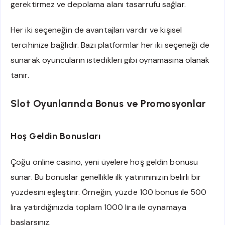
gerektirmez ve depolama alanı tasarrufu sağlar.
Her iki seçeneğin de avantajları vardır ve kişisel
tercihinize bağlıdır. Bazı platformlar her iki seçeneği de
sunarak oyuncuların istedikleri gibi oynamasına olanak
tanır.
Slot Oyunlarında Bonus ve Promosyonlar
Hoş Geldin Bonusları
Çoğu online casino, yeni üyelere hoş geldin bonusu
sunar. Bu bonuslar genellikle ilk yatırımınızın belirli bir
yüzdesini eşleştirir. Örneğin, yüzde 100 bonus ile 500
lira yatırdığınızda toplam 1000 lira ile oynamaya
başlarsınız.