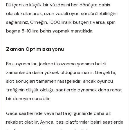
Bütçenizin küçük bir yüzdesini her dönüşte bahis
olarak kullanarak, uzun vadeli oyun sürdürülebilirliğini
sağlarsınız. Örneğin, 1000 liralık bütçeniz varsa, spin
başına 5-10 lira bahis yapmak mantıklıdır.
Zaman Optimizasyonu
Bazı oyuncular, jackpot kazanma şansının belirli
zamanlarda daha yüksek olduğuna inanır. Gerçekte,
slot sonuçları tamamen rastgeledir, ancak oyuncu
trafiğinin düşük olduğu saatlerde oynamak daha rahat
bir deneyim sunabilir.
Gece saatlerinde veya hafta içi günlerde daha az
rekabet olabilir. Ayrıca, bazı platformlar belirli saatlerde