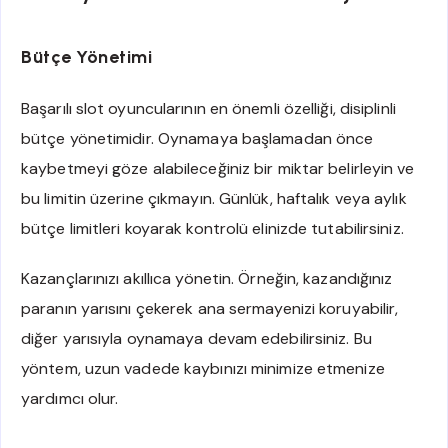
Bütçe Yönetimi
Başarılı slot oyuncularının en önemli özelliği, disiplinli
bütçe yönetimidir. Oynamaya başlamadan önce
kaybetmeyi göze alabileceğiniz bir miktar belirleyin ve
bu limitin üzerine çıkmayın. Günlük, haftalık veya aylık
bütçe limitleri koyarak kontrolü elinizde tutabilirsiniz.
Kazançlarınızı akıllıca yönetin. Örneğin, kazandığınız
paranın yarısını çekerek ana sermayenizi koruyabilir,
diğer yarısıyla oynamaya devam edebilirsiniz. Bu
yöntem, uzun vadede kaybınızı minimize etmenize
yardımcı olur.