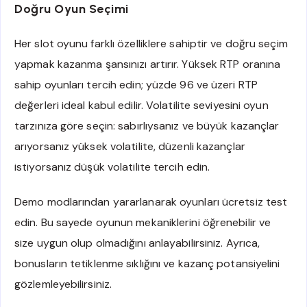
Doğru Oyun Seçimi
Her slot oyunu farklı özelliklere sahiptir ve doğru seçim
yapmak kazanma şansınızı artırır. Yüksek RTP oranına
sahip oyunları tercih edin; yüzde 96 ve üzeri RTP
değerleri ideal kabul edilir. Volatilite seviyesini oyun
tarzınıza göre seçin: sabırlıysanız ve büyük kazançlar
arıyorsanız yüksek volatilite, düzenli kazançlar
istiyorsanız düşük volatilite tercih edin.
Demo modlarından yararlanarak oyunları ücretsiz test
edin. Bu sayede oyunun mekaniklerini öğrenebilir ve
size uygun olup olmadığını anlayabilirsiniz. Ayrıca,
bonusların tetiklenme sıklığını ve kazanç potansiyelini
gözlemleyebilirsiniz.