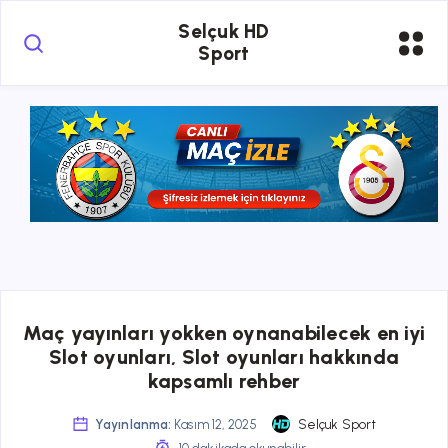
Selçuk HD
Sport
Maç yayınları yokken oynanabilecek en iyi
Slot oyunları, Slot oyunları hakkında
kapsamlı rehber
Yayınlanma:
Kasım 12, 2025
Selçuk Sport