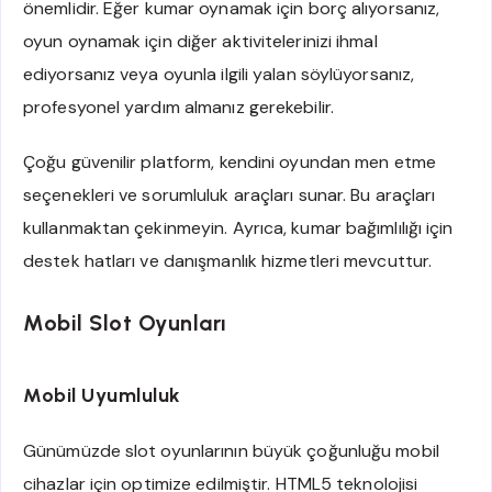
önemlidir. Eğer kumar oynamak için borç alıyorsanız,
oyun oynamak için diğer aktivitelerinizi ihmal
ediyorsanız veya oyunla ilgili yalan söylüyorsanız,
profesyonel yardım almanız gerekebilir.
Çoğu güvenilir platform, kendini oyundan men etme
seçenekleri ve sorumluluk araçları sunar. Bu araçları
kullanmaktan çekinmeyin. Ayrıca, kumar bağımlılığı için
destek hatları ve danışmanlık hizmetleri mevcuttur.
Mobil Slot Oyunları
Mobil Uyumluluk
Günümüzde slot oyunlarının büyük çoğunluğu mobil
cihazlar için optimize edilmiştir. HTML5 teknolojisi