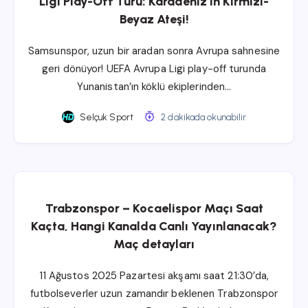
Ligi Play-Off Turu: Karadeniz’in Kırmızı-
Beyaz Ateşi!
Samsunspor, uzun bir aradan sonra Avrupa sahnesine
geri dönüyor! UEFA Avrupa Ligi play-off turunda
Yunanistan’ın köklü ekiplerinden…
Selçuk Sport
2 dakikada okunabilir
Trabzonspor – Kocaelispor Maçı Saat
Kaçta, Hangi Kanalda Canlı Yayınlanacak?
Maç detayları
11 Ağustos 2025 Pazartesi akşamı saat 21:30’da,
futbolseverler uzun zamandır beklenen Trabzonspor