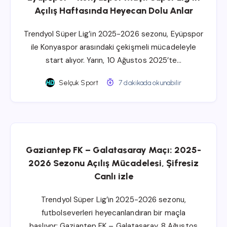
Açılış Haftasında Heyecan Dolu Anlar
Trendyol Süper Lig’in 2025-2026 sezonu, Eyüpspor
ile Konyaspor arasındaki çekişmeli mücadeleyle
start alıyor. Yarın, 10 Ağustos 2025’te…
Selçuk Sport
7 dakikada okunabilir
Gaziantep FK – Galatasaray Maçı: 2025-
2026 Sezonu Açılış Mücadelesi, Şifresiz
Canlı izle
Trendyol Süper Lig’in 2025-2026 sezonu,
futbolseverleri heyecanlandıran bir maçla
başlıyor: Gaziantep FK – Galatasaray. 8 Ağustos