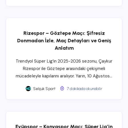
Rizespor – Göztepe Maçı: Şifresiz
Donmadan İzle, Maç Detayları ve Geniş
Anlatım
Trendyol Süper Lig’in 2025-2026 sezonu, Çaykur
Rizespor ile Göztepe arasındaki çekişmeli
mücadeleyle kapılarını aralıyor. Yarın, 10 Ağustos…
Selçuk Sport
7 dakikada okunabilir
Eyüpspor – Konyaspor Maçı: Süper Lig’in