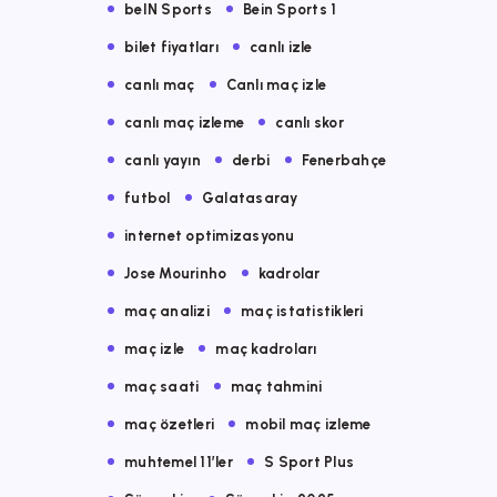
beIN Sports
Bein Sports 1
bilet fiyatları
canlı izle
canlı maç
Canlı maç izle
canlı maç izleme
canlı skor
canlı yayın
derbi
Fenerbahçe
futbol
Galatasaray
internet optimizasyonu
Jose Mourinho
kadrolar
maç analizi
maç istatistikleri
maç izle
maç kadroları
maç saati
maç tahmini
maç özetleri
mobil maç izleme
muhtemel 11’ler
S Sport Plus