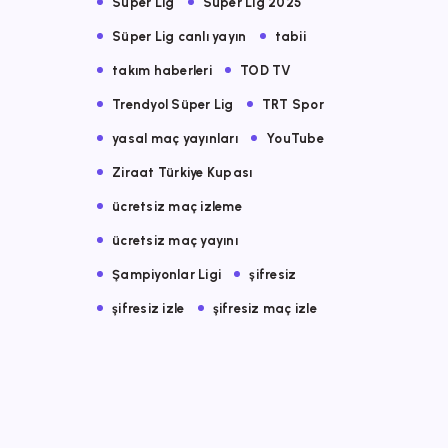
Süper Lig
Süper Lig 2025
Süper Lig canlı yayın
tabii
takım haberleri
TOD TV
Trendyol Süper Lig
TRT Spor
yasal maç yayınları
YouTube
Ziraat Türkiye Kupası
ücretsiz maç izleme
ücretsiz maç yayını
Şampiyonlar Ligi
şifresiz
şifresiz izle
şifresiz maç izle