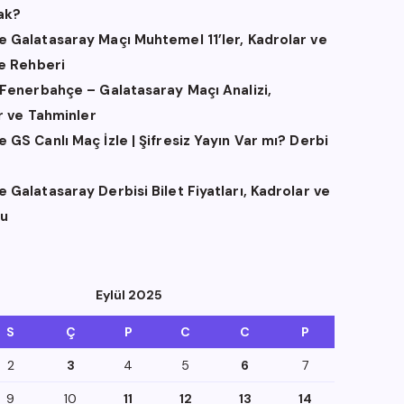
ak?
 Galatasaray Maçı Muhtemel 11’ler, Kadrolar ve
me Rehberi
 Fenerbahçe – Galatasaray Maçı Analizi,
er ve Tahminler
GS Canlı Maç İzle | Şifresiz Yayın Var mı? Derbi
Galatasaray Derbisi Bilet Fiyatları, Kadrolar ve
u
Eylül 2025
S
Ç
P
C
C
P
2
3
4
5
6
7
9
10
11
12
13
14