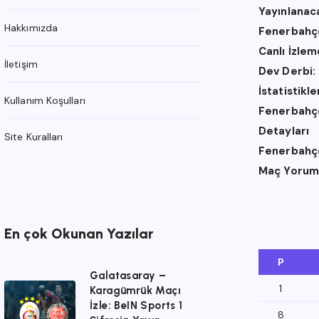
Yayınlanac
Hakkımızda
Fenerbahçe
Canlı İzle
İletişim
Dev Derbi:
İstatistikl
Kullanım Koşulları
Fenerbahçe 
Detayları
Site Kuralları
Fenerbahçe 
Maç Yorum
En çok Okunan Yazılar
P
Galatasaray –
1
Galatasaray
Karagümrük Maçı
İzle: BeIN Sports 1
–
8