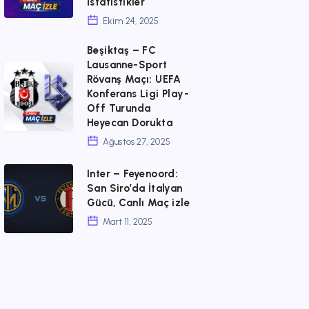
İstatistikler
mı?
25
Ekim 24, 2025
Ekim
Beşiktaş – FC
2025
Lausanne-Sport
Beşiktaş
Rövanş Maçı: UEFA
Öncesi
–
Konferans Ligi Play-
Tam
Off Turunda
FC
Rehber
Heyecan Dorukta
Lausanne-
Ağustos 27, 2025
ve
Sport
İstatistikler
Inter
Inter – Feyenoord:
Rövanş
San Siro’da İtalyan
–
Maçı:
Gücü, Canlı Maç izle
Feyenoord:
UEFA
Mart 11, 2025
San
Konferans
Siro’da
Ligi
İtalyan
Play-
Gücü,
Off