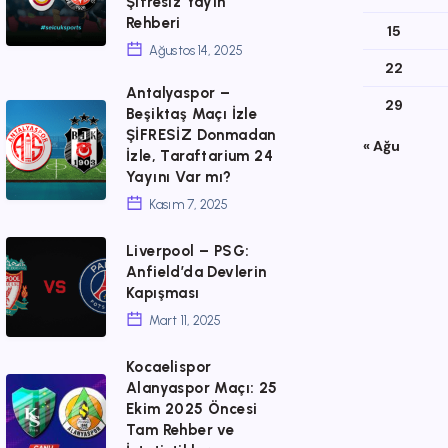
Şifresiz Yayın
Karagümrük
Rehberi
15
Maçı
Ağustos 14, 2025
22
İzle:
Antalyaspor –
29
BeIN
Antalyaspor
Beşiktaş Maçı İzle
ŞİFRESİZ Donmadan
Sports
–
« Ağu
İzle, Taraftarium 24
1
Beşiktaş
Yayını Var mı?
Şifresiz
Maçı
Kasım 7, 2025
Yayın
İzle
Liverpool
Liverpool – PSG:
Rehberi
ŞİFRESİZ
Anfield’da Devlerin
–
Donmadan
Kapışması
PSG:
İzle,
Mart 11, 2025
Anfield’da
Taraftarium
Kocaelispor
Devlerin
24
Kocaelispor
Alanyaspor Maçı: 25
Kapışması
Ekim 2025 Öncesi
Yayını
Alanyaspor
Tam Rehber ve
Var
Maçı: