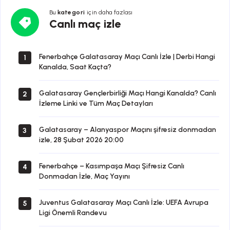
Bu
kategori
için daha fazlası
Canlı
Canlı maç izle
maç
izle
Fenerbahçe Galatasaray Maçı Canlı İzle | Derbi Hangi
1
Kanalda, Saat Kaçta?
Galatasaray Gençlerbirliği Maçı Hangi Kanalda? Canlı
2
İzleme Linki ve Tüm Maç Detayları
Galatasaray – Alanyaspor Maçını şifresiz donmadan
3
izle, 28 Şubat 2026 20:00
Fenerbahçe – Kasımpaşa Maçı Şifresiz Canlı
4
Donmadan İzle, Maç Yayını
Juventus Galatasaray Maçı Canlı İzle: UEFA Avrupa
5
Ligi Önemli Randevu