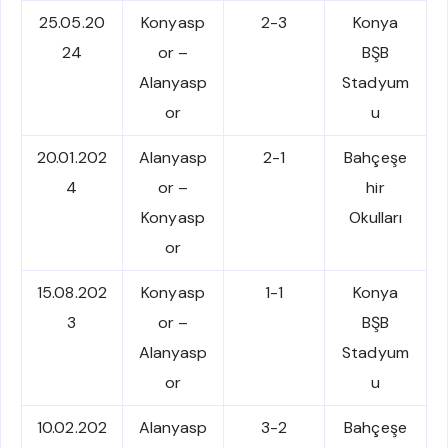
25.05.20
Konyasp
2-3
Konya
24
or –
BŞB
Alanyasp
Stadyum
or
u
20.01.202
Alanyasp
2-1
Bahçeşe
4
or –
hir
Konyasp
Okulları
or
15.08.202
Konyasp
1-1
Konya
3
or –
BŞB
Alanyasp
Stadyum
or
u
10.02.202
Alanyasp
3-2
Bahçeşe