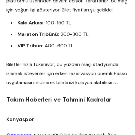
platformu üzerinden devam ediyor. Taraftarlar, bu maç
için yoğun ilgi gösteriyor. Bilet fiyatları şu şekilde:
Kale Arkası:
100-150 TL
Maraton Tribünü:
200-300 TL
VIP Tribün:
400-600 TL
Biletler hızla tükeniyor, bu yüzden maçı stadyumda
izlemek isteyenler için erken rezervasyon önemli. Passo
uygulamasını indirerek biletinizi kolayca alabilirsiniz.
Takım Haberleri ve Tahmini Kadrolar
Konyaspor
Konyaspor
, sezona güçlü bir başlangıç yaptı. Son