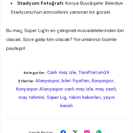
Stadyum Fotoğrafı:
Konya Büyükşehir Belediye
Stadyumu’nun atmosferini yansıtan bir görsel.
Bu maç, Süper Lig’in en çekişmeli mücadelelerinden biri
olacak. Sizce galip kim olacak? Yorumlarınızı bizimle
paylaşın!
,
Canlı maç izle
Taraftarium24
Kategoriler:
,
,
,
Alanyaspor
bilet fiyatları
Konyaspor
Etiketler
,
,
Konyaspor Alanyaspor canlı maç izle
maç saati
,
,
,
maç tahmini
Süper Lig
takım haberleri
yayın
kanalı
Facebook
Twitter
Email
Whatsapp
İçeriği Paylaş: