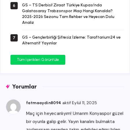
GS – TS Derbisi! Ziraat Türkiye Kupası’nda
6
Galatasaray Trabzonspor Maçı Hangi Kanalda?
2025-2026 Sezonu Tam Rehber ve Heyecan Dolu
Analiz
GS – Gençlerbirliği Şifresiz İzleme: Taraftarium24 ve
7
Alternatif Yayınlar
Tüm İçerikleri Görüntüle
Yorumlar
aktif Eylül 11, 2025
fatmaaydin8094
Maç için heyecanlıyım! Umarım Konyaspor güzel
bir oyunla galip gelir. Yayın kanalını bulmakta
zorlanırsam nereden takip edebileceğimi bilen