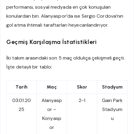
performansı, sosyal medyada en çok konuşulan
konulardan biri. Alanyaspor’da ise Sergio Cordova’nın
gol atma ihtimali taraftarları heyecanlandırıyor.
Geçmiş Karşılaşma İstatistikleri
İki takım arasındaki son 5 maç oldukça çekişmeli geçti.
İşte detaylı bir tablo:
Tarih
Maç
Skor
Stadyum
03.01.20
Alanyasp
2-1
Gain Park
25
or –
Stadyum
Konyasp
u
or