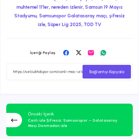
,
,
muhtemel 11’ler
nereden izlenir
Samsun 19 Mayıs
,
,
Stadyumu
Samsunspor Galatasaray maçı
şifresiz
,
,
izle
Süper Lig 2025
TOD TV
Facebook
Twitter
Email
Whatsapp
İçeriği Paylaş:
ile
ile
ile
ile
paylaş
paylaş
paylaş
paylaş
Bağlantıyı Kopyala
Önceki İçerik
Canlı izle Şifresiz: Samsunspor – Galatasaray
Maçı Donmadan izle