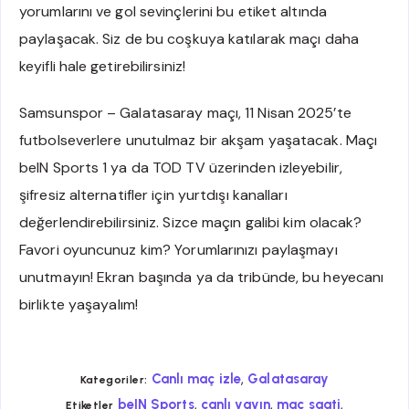
yorumlarını ve gol sevinçlerini bu etiket altında
paylaşacak. Siz de bu coşkuya katılarak maçı daha
keyifli hale getirebilirsiniz!
Samsunspor – Galatasaray maçı, 11 Nisan 2025’te
futbolseverlere unutulmaz bir akşam yaşatacak. Maçı
beIN Sports 1 ya da TOD TV üzerinden izleyebilir,
şifresiz alternatifler için yurtdışı kanalları
değerlendirebilirsiniz. Sizce maçın galibi kim olacak?
Favori oyuncunuz kim? Yorumlarınızı paylaşmayı
unutmayın! Ekran başında ya da tribünde, bu heyecanı
birlikte yaşayalım!
,
Canlı maç izle
Galatasaray
Kategoriler:
,
,
,
beIN Sports
canlı yayın
maç saati
Etiketler