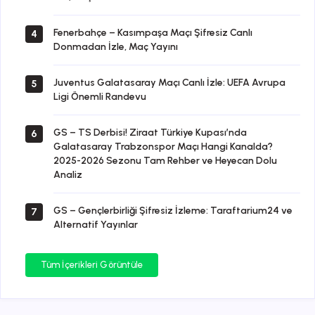
Fenerbahçe – Kasımpaşa Maçı Şifresiz Canlı
4
Donmadan İzle, Maç Yayını
Juventus Galatasaray Maçı Canlı İzle: UEFA Avrupa
5
Ligi Önemli Randevu
GS – TS Derbisi! Ziraat Türkiye Kupası’nda
6
Galatasaray Trabzonspor Maçı Hangi Kanalda?
2025-2026 Sezonu Tam Rehber ve Heyecan Dolu
Analiz
GS – Gençlerbirliği Şifresiz İzleme: Taraftarium24 ve
7
Alternatif Yayınlar
Tüm İçerikleri Görüntüle