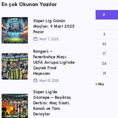
En çok Okunan Yazılar
P
Süper
Süper Lig Günün
Maçları: 9 Mart 2025
Lig
Pazar
3
Günün
Mart 7, 2025
Maçları:
10
Rangers –
9
17
Rangers
Fenerbahçe Maçı:
Mart
UEFA Avrupa Ligi’nde
24
–
2025
Çeyrek Final
Fenerbahçe
31
Heyecanı
Pazar
Maçı:
Mart 13, 2025
« Nis
UEFA
Süper Lig’de
Avrupa
Süper
Göztepe – Beşiktaş
Derbisi: Maç Saati,
Ligi’nde
Lig’de
Kanalı ve Tüm
Çeyrek
Göztepe
Detaylar