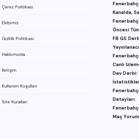
Fenerbahçe
Çerez Politikası
Kanalda, S
Fenerbahçe
Ekibimiz
Öncesi Tüm
FB GS Derb
Gizlilik Politikası
Yayınlanac
Hakkımızda
Fenerbahçe
Canlı İzle
İletişim
Dev Derbi:
İstatistikl
Kullanım Koşulları
Fenerbahçe 
Detayları
Site Kuralları
Fenerbahçe 
Maç Yorum