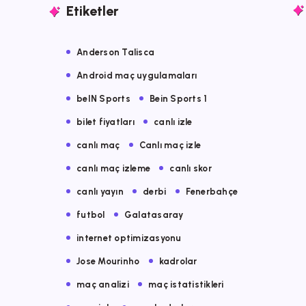
Etiketler
Anderson Talisca
Android maç uygulamaları
beIN Sports
Bein Sports 1
bilet fiyatları
canlı izle
canlı maç
Canlı maç izle
canlı maç izleme
canlı skor
canlı yayın
derbi
Fenerbahçe
futbol
Galatasaray
internet optimizasyonu
Jose Mourinho
kadrolar
maç analizi
maç istatistikleri