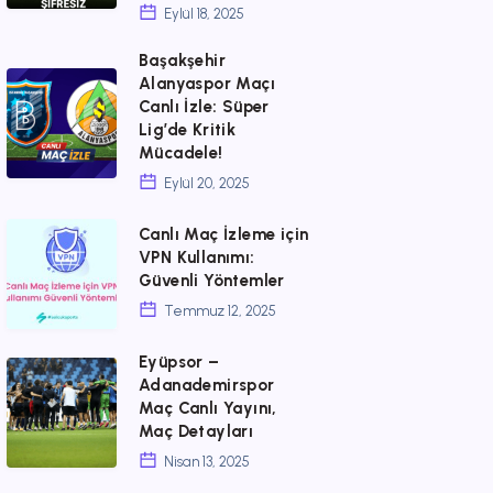
Final
–
Eylül 18, 2025
Heyecanı
Beşiktaş
Başakşehir
Derbisi:
Başakşehir
Alanyaspor Maçı
Canlı İzle: Süper
Maç
Alanyaspor
Lig’de Kritik
Saati,
Maçı
Mücadele!
Kanalı
Canlı
Eylül 20, 2025
ve
İzle:
Canlı
Canlı Maç İzleme için
Tüm
Süper
VPN Kullanımı:
Maç
Detaylar
Lig’de
Güvenli Yöntemler
İzleme
Kritik
Temmuz 12, 2025
için
Mücadele!
Eyüpsor –
VPN
Eyüpsor
Adanademirspor
Kullanımı:
–
Maç Canlı Yayını,
Güvenli
Maç Detayları
Adanademirspor
Yöntemler
Nisan 13, 2025
Maç