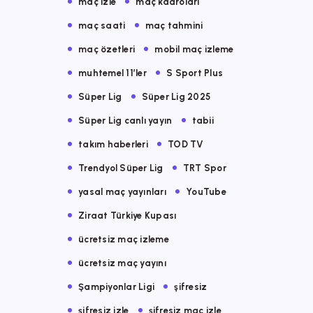
maç izle
maç kadroları
maç saati
maç tahmini
maç özetleri
mobil maç izleme
muhtemel 11’ler
S Sport Plus
Süper Lig
Süper Lig 2025
Süper Lig canlı yayın
tabii
takım haberleri
TOD TV
Trendyol Süper Lig
TRT Spor
yasal maç yayınları
YouTube
Ziraat Türkiye Kupası
ücretsiz maç izleme
ücretsiz maç yayını
Şampiyonlar Ligi
şifresiz
şifresiz izle
şifresiz maç izle