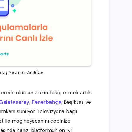
 Lig Maçlarını Canlı İzle
nerede olursanız olun takip etmek artık
Galatasaray
,
Fenerbahçe
, Beşiktaş ve
 imkânı sunuyor. Televizyona bağlı
let ile maç heyecanını cebinize
rasında hangi platformun en iyi