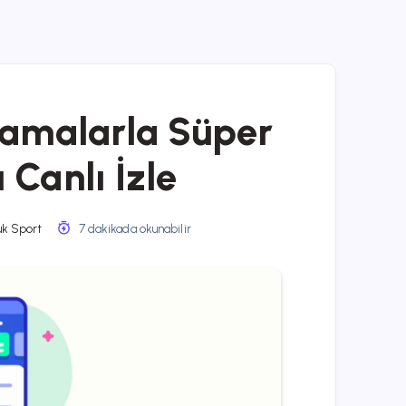
lamalarla Süper
 Canlı İzle
uk Sport
7 dakikada okunabilir