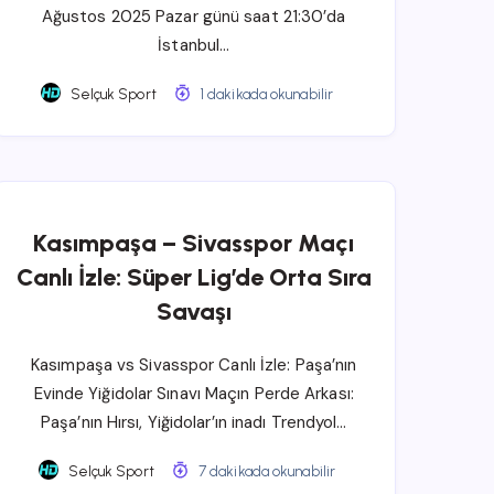
Ağustos 2025 Pazar günü saat 21:30’da
İstanbul…
Selçuk Sport
1 dakikada okunabilir
Kasımpaşa – Sivasspor Maçı
Canlı İzle: Süper Lig’de Orta Sıra
Savaşı
Kasımpaşa vs Sivasspor Canlı İzle: Paşa’nın
Evinde Yiğidolar Sınavı Maçın Perde Arkası:
Paşa’nın Hırsı, Yiğidolar’ın inadı Trendyol…
Selçuk Sport
7 dakikada okunabilir