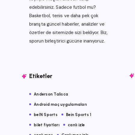
edebilirsiniz. Sadece futbol mu?
Basketbol, tenis ve daha pek çok
branşta güncel haberler, analizler ve
özetler de sitemizde sizi bekliyor.
Biz,
sporun birleştirici gücüne inanıyoruz.
Etiketler
Anderson Talisca
Android maç uygulamaları
beIN Sports
Bein Sports 1
bilet fiyatları
canlı izle