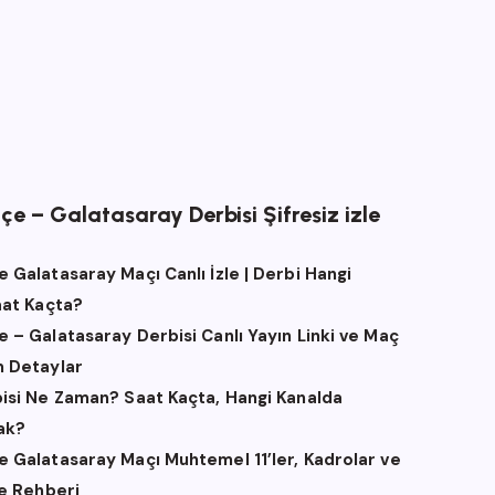
e – Galatasaray Derbisi Şifresiz izle
 Galatasaray Maçı Canlı İzle | Derbi Hangi
aat Kaçta?
 – Galatasaray Derbisi Canlı Yayın Linki ve Maç
 Detaylar
isi Ne Zaman? Saat Kaçta, Hangi Kanalda
ak?
 Galatasaray Maçı Muhtemel 11’ler, Kadrolar ve
me Rehberi