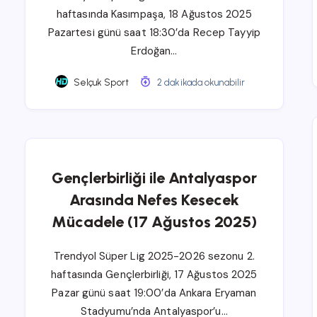
haftasında Kasımpaşa, 18 Ağustos 2025
Pazartesi günü saat 18:30’da Recep Tayyip
Erdoğan…
Selçuk Sport
2 dakikada okunabilir
Gençlerbirliği ile Antalyaspor
Arasında Nefes Kesecek
Mücadele (17 Ağustos 2025)
Trendyol Süper Lig 2025-2026 sezonu 2.
haftasında Gençlerbirliği, 17 Ağustos 2025
Pazar günü saat 19:00’da Ankara Eryaman
Stadyumu’nda Antalyaspor’u…