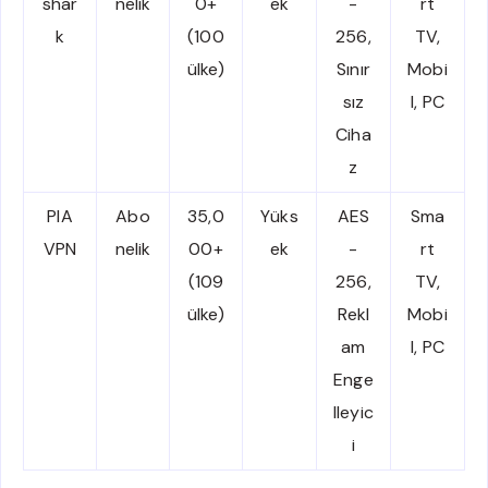
shar
nelik
0+
ek
-
rt
k
(100
256,
TV,
ülke)
Sınır
Mobi
sız
l, PC
Ciha
z
PIA
Abo
35,0
Yüks
AES
Sma
VPN
nelik
00+
ek
-
rt
(109
256,
TV,
ülke)
Rekl
Mobi
am
l, PC
Enge
lleyic
i