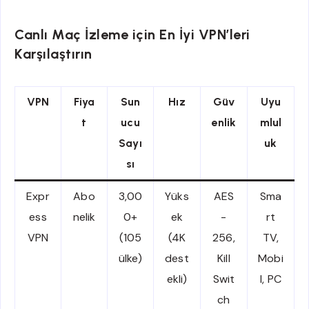
Canlı Maç İzleme için En İyi VPN’leri
Karşılaştırın
VPN
Fiya
Sun
Hız
Güv
Uyu
t
ucu
enlik
mlul
Sayı
uk
sı
Expr
Abo
3,00
Yüks
AES
Sma
ess
nelik
0+
ek
-
rt
VPN
(105
(4K
256,
TV,
ülke)
dest
Kill
Mobi
ekli)
Swit
l, PC
ch