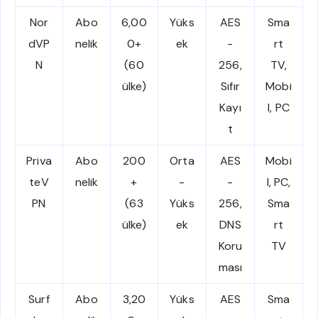
Nor
Abo
6,00
Yüks
AES
Sma
dVP
nelik
0+
ek
-
rt
N
(60
256,
TV,
ülke)
Sıfır
Mobi
Kayı
l, PC
t
Priva
Abo
200
Orta
AES
Mobi
teV
nelik
+
-
-
l, PC,
PN
(63
Yüks
256,
Sma
ülke)
ek
DNS
rt
Koru
TV
ması
Surf
Abo
3,20
Yüks
AES
Sma