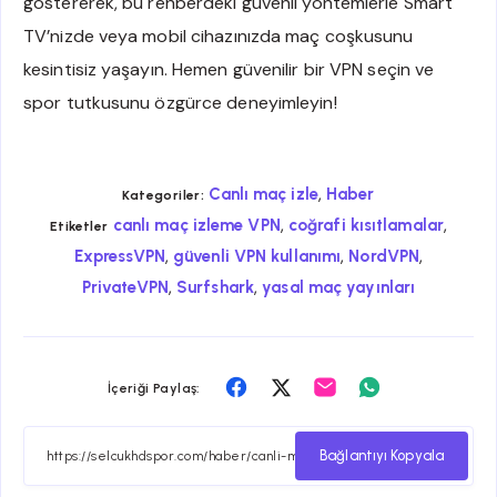
göstererek, bu rehberdeki güvenli yöntemlerle Smart
TV’nizde veya mobil cihazınızda maç coşkusunu
kesintisiz yaşayın. Hemen güvenilir bir VPN seçin ve
spor tutkusunu özgürce deneyimleyin!
,
Canlı maç izle
Haber
Kategoriler:
,
,
canlı maç izleme VPN
coğrafi kısıtlamalar
Etiketler
,
,
,
ExpressVPN
güvenli VPN kullanımı
NordVPN
,
,
PrivateVPN
Surfshark
yasal maç yayınları
Facebook
Twitter
Email
Whatsapp
İçeriği Paylaş:
ile
ile
ile
ile
paylaş
paylaş
paylaş
paylaş
Bağlantıyı Kopyala