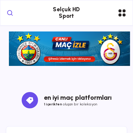
Selçuk HD
Sport
en iyi maç platformları
1 içerikten
oluşan bir koleksiyon