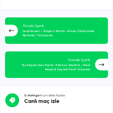
Önceki İçerik
Leverkusen – Bayern Münih: Alman Derbisinde
Nefesler Tutulacak
Sonraki İçerik
Bu Akşam Dev Derbi: Atletico Madrid – Real
Madrid Çeyrek Final Yolunda!
Bu
kategori
için daha fazlası
Canlı
Canlı maç izle
maç
izle