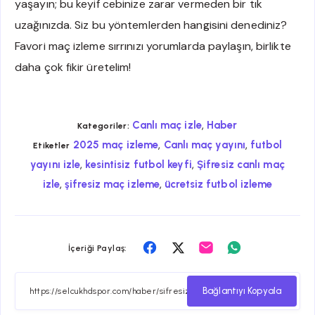
yaşayın; bu keyif cebinize zarar vermeden bir tık
uzağınızda. Siz bu yöntemlerden hangisini denediniz?
Favori maç izleme sırrınızı yorumlarda paylaşın, birlikte
daha çok fikir üretelim!
,
Canlı maç izle
Haber
Kategoriler:
,
,
2025 maç izleme
Canlı maç yayını
futbol
Etiketler
,
,
yayını izle
kesintisiz futbol keyfi
Şifresiz canlı maç
,
,
izle
şifresiz maç izleme
ücretsiz futbol izleme
Facebook
Twitter
Email
Whatsapp
İçeriği Paylaş:
ile
ile
ile
ile
paylaş
paylaş
paylaş
paylaş
Bağlantıyı Kopyala