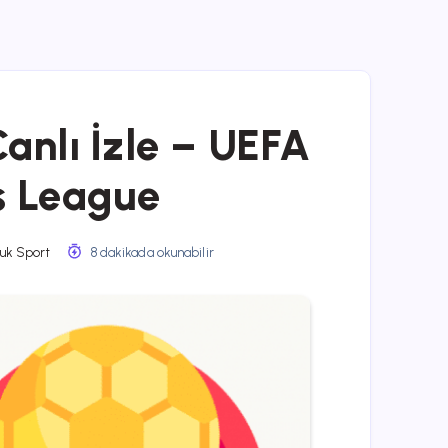
anlı İzle – UEFA
 League
uk Sport
8 dakikada okunabilir