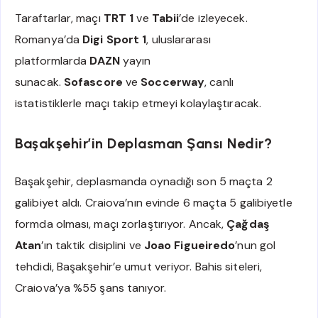
Taraftarlar, maçı
TRT 1
ve
Tabii
’de izleyecek.
Romanya’da
Digi Sport 1
, uluslararası
platformlarda
DAZN
yayın
sunacak.
Sofascore
ve
Soccerway
, canlı
istatistiklerle maçı takip etmeyi kolaylaştıracak.
Başakşehir’in Deplasman Şansı Nedir?
Başakşehir, deplasmanda oynadığı son 5 maçta 2
galibiyet aldı. Craiova’nın evinde 6 maçta 5 galibiyetle
formda olması, maçı zorlaştırıyor. Ancak,
Çağdaş
Atan
’ın taktik disiplini ve
Joao Figueiredo
’nun gol
tehdidi, Başakşehir’e umut veriyor. Bahis siteleri,
Craiova’ya %55 şans tanıyor.