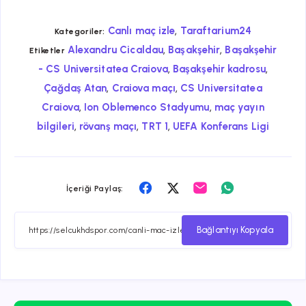
,
Canlı maç izle
Taraftarium24
Kategoriler:
,
,
Alexandru Cicaldau
Başakşehir
Başakşehir
Etiketler
,
,
- CS Universitatea Craiova
Başakşehir kadrosu
,
,
Çağdaş Atan
Craiova maçı
CS Universitatea
,
,
Craiova
Ion Oblemenco Stadyumu
maç yayın
,
,
,
bilgileri
rövanş maçı
TRT 1
UEFA Konferans Ligi
Facebook
Twitter
Email
Whatsapp
İçeriği Paylaş:
ile
ile
ile
ile
paylaş
paylaş
paylaş
paylaş
Bağlantıyı Kopyala