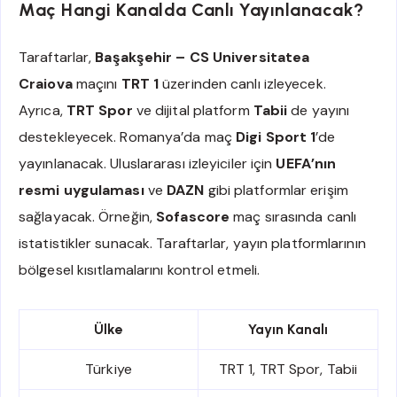
Maç Hangi Kanalda Canlı Yayınlanacak?
Taraftarlar,
Başakşehir – CS Universitatea
Craiova
maçını
TRT 1
üzerinden canlı izleyecek.
Ayrıca,
TRT Spor
ve dijital platform
Tabii
de yayını
destekleyecek. Romanya’da maç
Digi Sport 1
’de
yayınlanacak. Uluslararası izleyiciler için
UEFA’nın
resmi uygulaması
ve
DAZN
gibi platformlar erişim
sağlayacak. Örneğin,
Sofascore
maç sırasında canlı
istatistikler sunacak. Taraftarlar, yayın platformlarının
bölgesel kısıtlamalarını kontrol etmeli.
Ülke
Yayın Kanalı
Türkiye
TRT 1, TRT Spor, Tabii