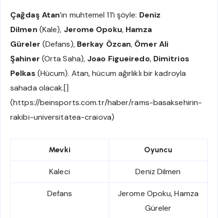
Çağdaş Atan
’ın muhtemel 11’i şöyle:
Deniz
Dilmen
(Kale),
Jerome Opoku
,
Hamza
Güreler
(Defans),
Berkay Özcan
,
Ömer Ali
Şahiner
(Orta Saha),
Joao Figueiredo
,
Dimitrios
Pelkas
(Hücum). Atan, hücum ağırlıklı bir kadroyla
sahada olacak.[]
(https://beinsports.com.tr/haber/rams-basaksehirin-
rakibi-universitatea-craiova)
Mevki
Oyuncu
Kaleci
Deniz Dilmen
Defans
Jerome Opoku, Hamza
Güreler