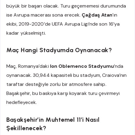
büyük bir başarı olacak. Turu geçememesi durumunda
ise Avrupa macerası sona erecek.
Çağdaş Atan
’ın
ekibi, 2019-2020’de UEFA Avrupa Ligi’nde son 16’ya
kadar yükselmişti.
Maç Hangi Stadyumda Oynanacak?
Maç, Romanya’daki
Ion Oblemenco Stadyumu
’nda
oynanacak. 30,944 kapasiteli bu stadyum, Craiova’nın
taraftar desteğiyle zorlu bir atmosfere sahip.
Başakşehir, bu baskıya karşı koyarak turu çevirmeyi
hedefleyecek.
Başakşehir’in Muhtemel 11’i Nasıl
Şekillenecek?