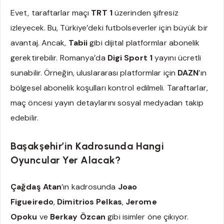
Evet, taraftarlar maçı
TRT 1
üzerinden şifresiz
izleyecek. Bu, Türkiye’deki futbolseverler için büyük bir
avantaj. Ancak,
Tabii
gibi dijital platformlar abonelik
gerektirebilir. Romanya’da
Digi Sport 1
yayını ücretli
sunabilir. Örneğin, uluslararası platformlar için
DAZN
’ın
bölgesel abonelik koşulları kontrol edilmeli. Taraftarlar,
maç öncesi yayın detaylarını sosyal medyadan takip
edebilir.
Başakşehir’in Kadrosunda Hangi
Oyuncular Yer Alacak?
Çağdaş Atan
’ın kadrosunda
Joao
Figueiredo
,
Dimitrios Pelkas
,
Jerome
Opoku
ve
Berkay Özcan
gibi isimler öne çıkıyor.