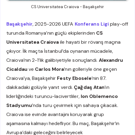
CS Universitatea Craiova - Başakşehir
Başakşehir
, 2025-2026 UEFA
Konferans Ligi
play-off
turunda Romanya’nın güçlü ekiplerinden
CS
Universitatea Craiova
ile hayati bir rövanş maçına
çıkıyor. İlk maçta İstanbul’da oynanan mücadele,
Craiova’nın 2-1’lik galibiyetiyle sonuçlandı.
Alexandru
Cicaldau
ve
Carlos Mora
’nın golleriyle öne geçen
Craiova’ya, Başakşehir
Festy Ebosele
’nin 87.
dakikadaki golüyle yanıt verdi.
Çağdaş Atan
’ın
liderliğindeki turuncu-lacivertliler,
Ion Oblemenco
Stadyumu
’nda turu çevirmek için sahaya çıkacak.
Craiova ise evinde avantajını koruyarak grup
aşamasına kalmayı hedefliyor. Bu maç, Başakşehir’in
Avrupa’daki geleceğini belirleyecek