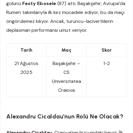
golünü
Festy Ebosele
(87) attı. Başakşehir, Avrupa’da
Rumen takımlarıyla ilk kez mücadele ediyor, bu da maçı
öngörülemez kılıyor. Ancak, turuncu-lacivertlilerin
deplasman performansı umut veriyor.
Tarih
Maç
Skor
21 Ağustos
Başakşehir –
1-2
2025
CS
Universitatea
Craiova
Alexandru Cicaldau’nun Rolü Ne Olacak?
Alexandru Cicaldau
, Craiova’nın hücumdaki beyni. İlk