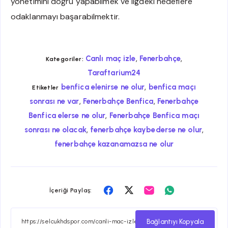
yönetimini doğru yapabilmek ve ligdeki hedeflere
odaklanmayı başarabilmektir.
,
,
Canlı maç izle
Fenerbahçe
Kategoriler:
Taraftarium24
,
benfica elenirse ne olur
benfica maçı
Etiketler
,
,
sonrası ne var
Fenerbahçe Benfica
Fenerbahçe
,
Benfica elerse ne olur
Fenerbahçe Benfica maçı
,
,
sonrası ne olacak
fenerbahçe kaybederse ne olur
fenerbahçe kazanamazsa ne olur
Facebook
Twitter
Email
Whatsapp
İçeriği Paylaş:
ile
ile
ile
ile
paylaş
paylaş
paylaş
paylaş
Bağlantıyı Kopyala