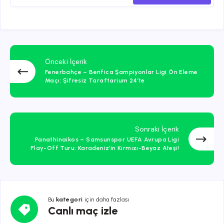
Önceki İçerik
Fenerbahçe – Benfica Şampiyonlar Ligi Ön Eleme
Maçı: Şifresiz Taraftarium 24’te
Sonraki İçerik
Panathinaikos – Samsunspor UEFA Avrupa Ligi
Play-Off Turu: Karadeniz’in Kırmızı-Beyaz Ateşi!
Bu
kategori
için daha fazlası
Canlı
Canlı maç izle
maç