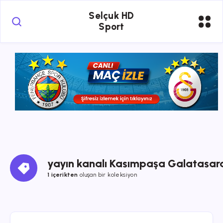
Selçuk HD
Sport
yayın kanalı Kasımpaşa Galatasa
1 içerikten
oluşan bir koleksiyon