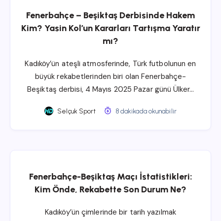
Fenerbahçe – Beşiktaş Derbisinde Hakem
Kim? Yasin Kol’un Kararları Tartışma Yaratır
mı?
Kadıköy’ün ateşli atmosferinde, Türk futbolunun en
büyük rekabetlerinden biri olan Fenerbahçe-
Beşiktaş derbisi, 4 Mayıs 2025 Pazar günü Ülker…
Selçuk Sport
8 dakikada okunabilir
Fenerbahçe-Beşiktaş Maçı İstatistikleri:
Kim Önde, Rekabette Son Durum Ne?
Kadıköy’ün çimlerinde bir tarih yazılmak