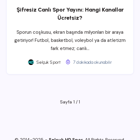
Şifresiz Canlı Spor Yayını: Hangi Kanallar
Ücretsiz?
Sporun coşkusu, ekran başında milyonları bir araya
getiriyor! Futbol, basketbol, voleybol ya da atletizm
fark etmez; canlı…
Selçuk Sport
7 dakikada okunabilir
Sayfa 1 / 1
© 2014-2025 -
Selçuk HD Spor
. All Rights Reserved.