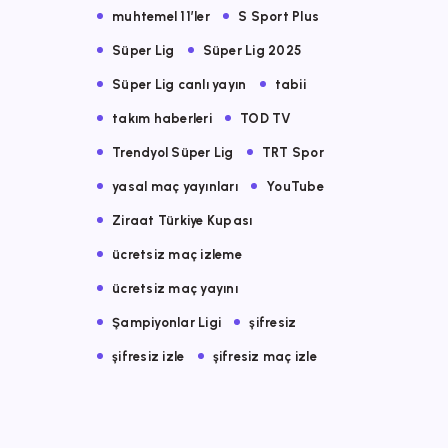
muhtemel 11’ler
S Sport Plus
Süper Lig
Süper Lig 2025
Süper Lig canlı yayın
tabii
takım haberleri
TOD TV
Trendyol Süper Lig
TRT Spor
yasal maç yayınları
YouTube
Ziraat Türkiye Kupası
ücretsiz maç izleme
ücretsiz maç yayını
Şampiyonlar Ligi
şifresiz
şifresiz izle
şifresiz maç izle