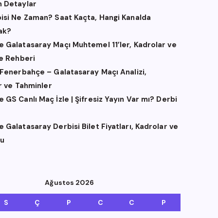
 Detaylar
isi Ne Zaman? Saat Kaçta, Hangi Kanalda
ak?
 Galatasaray Maçı Muhtemel 11’ler, Kadrolar ve
me Rehberi
 Fenerbahçe – Galatasaray Maçı Analizi,
er ve Tahminler
GS Canlı Maç İzle | Şifresiz Yayın Var mı? Derbi
Galatasaray Derbisi Bilet Fiyatları, Kadrolar ve
u
Ağustos 2026
S
Ç
P
C
C
P