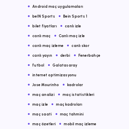
Android maç uygulamaları
beIN Sports
Bein Sports 1
bilet fiyatları
canlı izle
canlı maç
Canlı maç izle
canlı maç izleme
canlı skor
canlı yayın
derbi
Fenerbahçe
futbol
Galatasaray
internet optimizasyonu
Jose Mourinho
kadrolar
maç analizi
maç istatistikleri
maç izle
maç kadroları
maç saati
maç tahmini
maç özetleri
mobil maç izleme