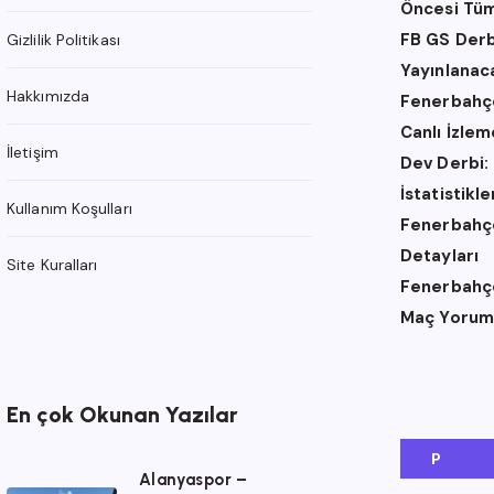
Öncesi Tüm
FB GS Derb
Gizlilik Politikası
Yayınlanac
Hakkımızda
Fenerbahçe
Canlı İzle
İletişim
Dev Derbi:
İstatistikl
Kullanım Koşulları
Fenerbahçe 
Detayları
Site Kuralları
Fenerbahçe 
Maç Yorum
En çok Okunan Yazılar
P
Alanyaspor –