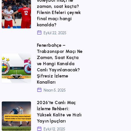
voleybol maçı ne
Canlı
Türkiye
zaman, saat kaçta?
İzle,
–
Filenin Efeleri çeyrek
final maçı hangi
Şifresiz
Polonya
kanalda?
Donmadan
voleybol
Eylül 22, 2025
Web
maçı
Fenerbahçe –
Online
ne
Trabzonspor Maçı Ne
zaman,
Fenerbahçe
Zaman, Saat Kaçta
ve Hangi Kanalda
saat
–
Canlı Yayınlanacak?
kaçta?
Trabzonspor
Şifresiz İzleme
Filenin
Kanalları
Maçı
Efeleri
Nisan 5, 2025
Ne
çeyrek
Zaman,
2026’te Canlı Maç
2026’te
final
İzleme Rehberi:
Saat
Canlı
Yüksek Kalite ve Hızlı
maçı
Kaçta
Yayın İpuçları
Maç
hangi
ve
Eylül 12, 2025