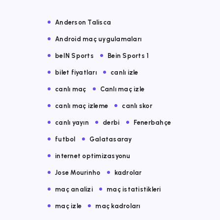
Anderson Talisca
Android maç uygulamaları
beIN Sports
Bein Sports 1
bilet fiyatları
canlı izle
canlı maç
Canlı maç izle
canlı maç izleme
canlı skor
canlı yayın
derbi
Fenerbahçe
futbol
Galatasaray
internet optimizasyonu
Jose Mourinho
kadrolar
maç analizi
maç istatistikleri
maç izle
maç kadroları