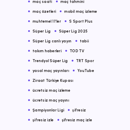
maç saati
maç tahmini
maç özetleri
mobil maç izleme
muhtemel 11’ler
S Sport Plus
Süper Lig
Süper Lig 2025
Süper Lig canlı yayın
tabii
takım haberleri
TOD TV
Trendyol Süper Lig
TRT Spor
yasal maç yayınları
YouTube
Ziraat Türkiye Kupası
ücretsiz maç izleme
ücretsiz maç yayını
Şampiyonlar Ligi
şifresiz
şifresiz izle
şifresiz maç izle