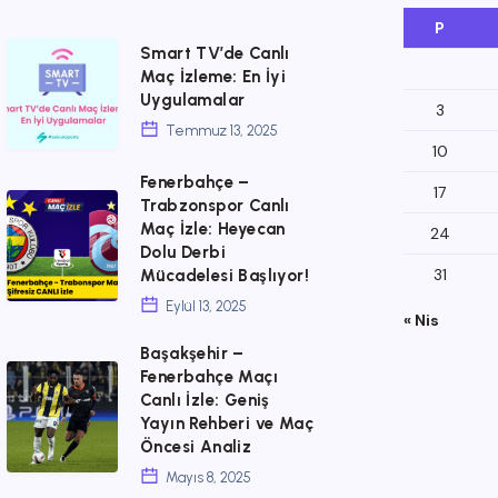
P
Smart
Smart TV’de Canlı
Maç İzleme: En İyi
TV’de
Uygulamalar
3
Canlı
Temmuz 13, 2025
Maç
10
Fenerbahçe –
İzleme:
17
Fenerbahçe
Trabzonspor Canlı
En
Maç İzle: Heyecan
24
–
İyi
Dolu Derbi
Trabzonspor
31
Mücadelesi Başlıyor!
Uygulamalar
Canlı
Eylül 13, 2025
« Nis
Maç
Başakşehir –
İzle:
Başakşehir
Fenerbahçe Maçı
Canlı İzle: Geniş
Heyecan
–
Yayın Rehberi ve Maç
Dolu
Fenerbahçe
Öncesi Analiz
Derbi
Maçı
Mayıs 8, 2025