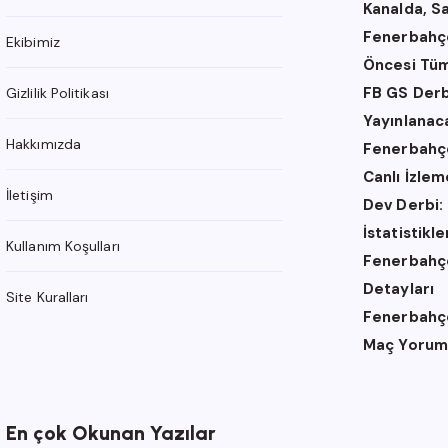
Kanalda, S
Fenerbahçe
Ekibimiz
Öncesi Tüm
FB GS Derb
Gizlilik Politikası
Yayınlanac
Hakkımızda
Fenerbahçe
Canlı İzle
İletişim
Dev Derbi:
İstatistikl
Kullanım Koşulları
Fenerbahçe 
Detayları
Site Kuralları
Fenerbahçe 
Maç Yorum
En çok Okunan Yazılar