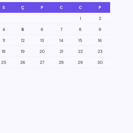
S
Ç
P
C
C
P
1
2
4
5
6
7
8
9
11
12
13
14
15
16
18
19
20
21
22
23
25
26
27
28
29
30