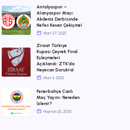
Mücadelesi
Canlı
Antalyaspor –
Antalyaspor
Başlıyor!
İzle:
Alanyaspor Maçı:
–
Akdeniz Derbisinde
Geniş
Nefes Kesen Çekişme!
Alanyaspor
Yayın
Mart 27, 2025
Maçı:
Rehberi
Akdeniz
Ziraat Türkiye
ve
Ziraat
Kupası Çeyrek Final
Derbisinde
Maç
Eşleşmeleri
Türkiye
Nefes
Öncesi
Açıklandı: ZTK’da
Kupası
Heyecan Dorukta!
Kesen
Analiz
Çeyrek
Mart 6, 2025
Çekişme!
Final
Fenerbahçe
Fenerbahçe Canlı
Eşleşmeleri
Maç Yayını: Nereden
Canlı
Açıklandı:
İzlenir?
Maç
ZTK’da
Haziran 25, 2025
Yayını:
Heyecan
Nereden
Dorukta!