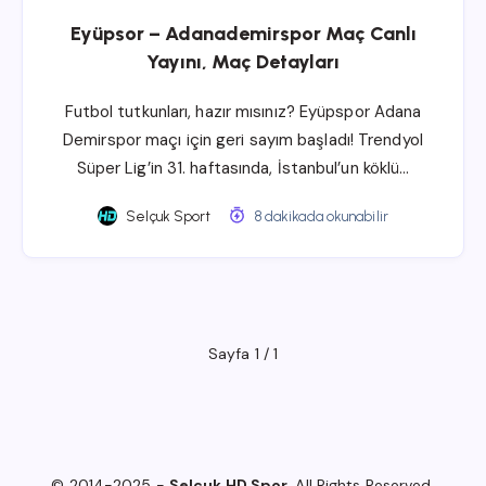
Eyüpsor – Adanademirspor Maç Canlı
Yayını, Maç Detayları
Futbol tutkunları, hazır mısınız? Eyüpspor Adana
Demirspor maçı için geri sayım başladı! Trendyol
Süper Lig’in 31. haftasında, İstanbul’un köklü…
Selçuk Sport
8 dakikada okunabilir
Sayfa 1 / 1
© 2014-2025 -
Selçuk HD Spor
. All Rights Reserved.