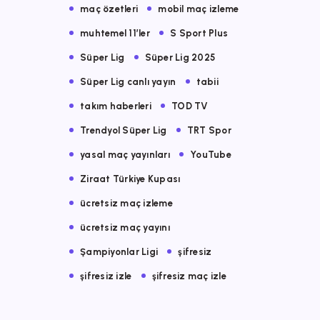
maç özetleri
mobil maç izleme
muhtemel 11’ler
S Sport Plus
Süper Lig
Süper Lig 2025
Süper Lig canlı yayın
tabii
takım haberleri
TOD TV
Trendyol Süper Lig
TRT Spor
yasal maç yayınları
YouTube
Ziraat Türkiye Kupası
ücretsiz maç izleme
ücretsiz maç yayını
Şampiyonlar Ligi
şifresiz
şifresiz izle
şifresiz maç izle