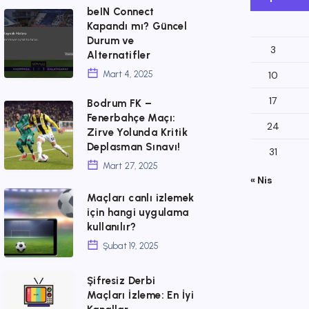
beIN Connect
beIN
Kapandı mı? Güncel
Connect
Durum ve
3
Alternatifler
Kapandı
Mart 4, 2025
10
mı?
Güncel
17
Bodrum FK –
Bodrum
Fenerbahçe Maçı:
Durum
24
FK
Zirve Yolunda Kritik
ve
Deplasman Sınavı!
–
31
Alternatifler
Mart 27, 2025
Fenerbahçe
« Nis
Maçı:
Maçları
Maçları canlı izlemek
için hangi uygulama
Zirve
canlı
kullanılır?
Yolunda
izlemek
Şubat 19, 2025
Kritik
için
Deplasman
hangi
Şifresiz
Şifresiz Derbi
Maçları İzleme: En İyi
Sınavı!
uygulama
Derbi