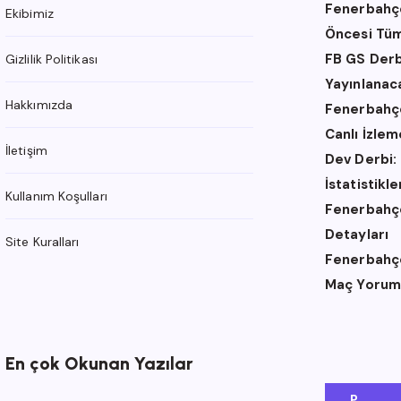
Fenerbahçe
Ekibimiz
Öncesi Tüm
FB GS Derb
Gizlilik Politikası
Yayınlanac
Hakkımızda
Fenerbahçe
Canlı İzle
İletişim
Dev Derbi:
İstatistikl
Kullanım Koşulları
Fenerbahçe 
Detayları
Site Kuralları
Fenerbahçe 
Maç Yorum
En çok Okunan Yazılar
P