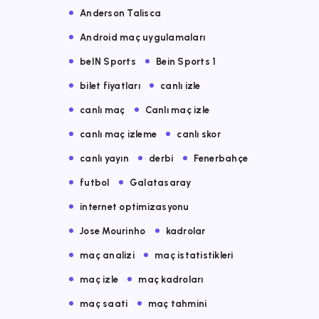
Anderson Talisca
Android maç uygulamaları
beIN Sports
Bein Sports 1
bilet fiyatları
canlı izle
canlı maç
Canlı maç izle
canlı maç izleme
canlı skor
canlı yayın
derbi
Fenerbahçe
futbol
Galatasaray
internet optimizasyonu
Jose Mourinho
kadrolar
maç analizi
maç istatistikleri
maç izle
maç kadroları
maç saati
maç tahmini