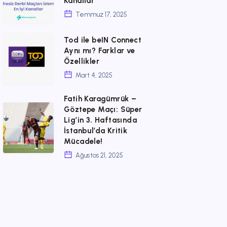
Kanallar
kullanılır?
Maçları
Temmuz 17, 2025
İzleme:
En
Tod
Tod ile beIN Connect
Aynı mı? Farklar ve
İyi
ile
Özellikler
Kanallar
beIN
Mart 4, 2025
Connect
Fatih Karagümrük –
Aynı
Fatih
Göztepe Maçı: Süper
mı?
Lig’in 3. Haftasında
Karagümrük
Farklar
İstanbul’da Kritik
–
Mücadele!
ve
Göztepe
Ağustos 21, 2025
Özellikler
Maçı:
Süper
Lig’in
3.