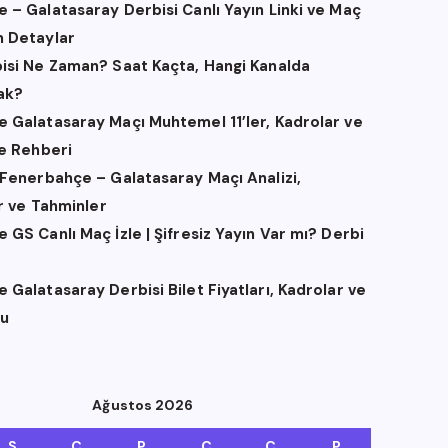
 – Galatasaray Derbisi Canlı Yayın Linki ve Maç
 Detaylar
isi Ne Zaman? Saat Kaçta, Hangi Kanalda
ak?
 Galatasaray Maçı Muhtemel 11’ler, Kadrolar ve
me Rehberi
 Fenerbahçe – Galatasaray Maçı Analizi,
er ve Tahminler
GS Canlı Maç İzle | Şifresiz Yayın Var mı? Derbi
Galatasaray Derbisi Bilet Fiyatları, Kadrolar ve
u
Ağustos 2026
S
Ç
P
C
C
P