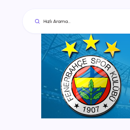
Hızlı Arama...