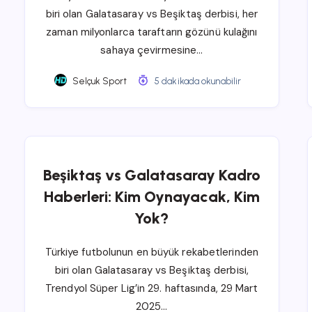
biri olan Galatasaray vs Beşiktaş derbisi, her
zaman milyonlarca taraftarın gözünü kulağını
sahaya çevirmesine…
Selçuk Sport
5 dakikada okunabilir
Beşiktaş vs Galatasaray Kadro
Haberleri: Kim Oynayacak, Kim
Yok?
Türkiye futbolunun en büyük rekabetlerinden
biri olan Galatasaray vs Beşiktaş derbisi,
Trendyol Süper Lig’in 29. haftasında, 29 Mart
2025…