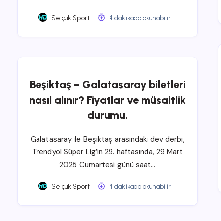
Selçuk Sport
4 dakikada okunabilir
Beşiktaş – Galatasaray biletleri
nasıl alınır? Fiyatlar ve müsaitlik
durumu.
Galatasaray ile Beşiktaş arasındaki dev derbi,
Trendyol Süper Lig’in 29. haftasında, 29 Mart
2025 Cumartesi günü saat…
Selçuk Sport
4 dakikada okunabilir