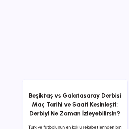
Beşiktaş vs Galatasaray Derbisi
Maç Tarihi ve Saati Kesinleşti:
Derbiyi Ne Zaman İzleyebilirsin?
Türkiye futbolunun en köklü rekabetlerinden biri