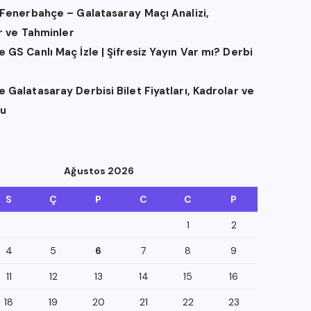
 Fenerbahçe – Galatasaray Maçı Analizi,
er ve Tahminler
GS Canlı Maç İzle | Şifresiz Yayın Var mı? Derbi
Galatasaray Derbisi Bilet Fiyatları, Kadrolar ve
u
Ağustos 2026
S
Ç
P
C
C
P
1
2
4
5
6
7
8
9
11
12
13
14
15
16
18
19
20
21
22
23