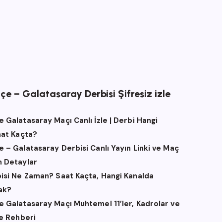
e – Galatasaray Derbisi Şifresiz izle
 Galatasaray Maçı Canlı İzle | Derbi Hangi
aat Kaçta?
 – Galatasaray Derbisi Canlı Yayın Linki ve Maç
 Detaylar
isi Ne Zaman? Saat Kaçta, Hangi Kanalda
ak?
 Galatasaray Maçı Muhtemel 11’ler, Kadrolar ve
me Rehberi